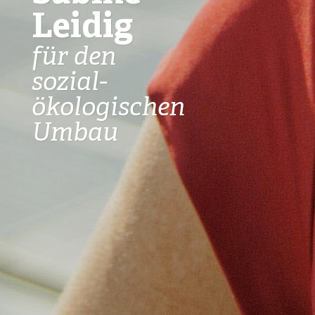
Leidig
für den
sozial-
ökologischen
Umbau